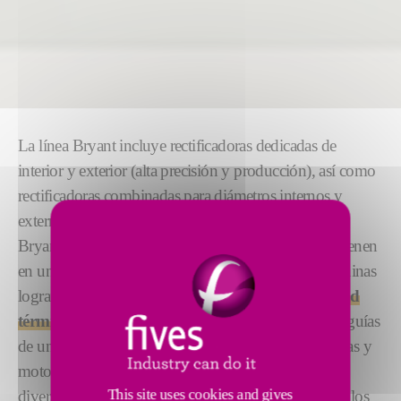
La línea Bryant incluye rectificadoras dedicadas de
interior y exterior (alta precisión y producción), así como
rectificadoras combinadas para diámetros internos y
externos (pistas de baleros y caras). Las rectificadoras
Bryant son adecuadas para muchas aplicaciones y vienen
en una variedad de tamaños. Además, nuestras máquinas
logran una
rigidez excepcional, una alta estabilidad
térmica y precisión
a través de características como guías
de unidades de avance hidrostáticas, bases compuestas y
motores lineales. Lo más importante es que con las
This site uses cookies and gives
diversas configuraciones de máquinas de guías, husillos