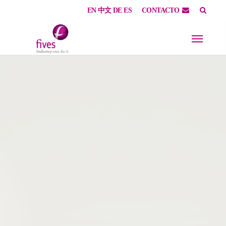
EN
中文
DE
ES
CONTACTO
Skip to main content
Skip to page footer