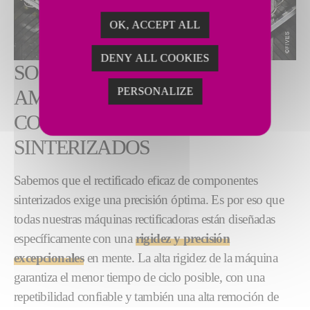
OK, ACCEPT ALL
DENY ALL COOKIES
SOLUCIONES PARA UNA
PERSONALIZE
AMPLIA GAMA DE
COMPONENTES
SINTERIZADOS
Sabemos que el rectificado eficaz de componentes
sinterizados exige una precisión óptima. Es por eso que
todas nuestras máquinas rectificadoras están diseñadas
específicamente con una
rigidez y precisión
excepcionales
en mente. La alta rigidez de la máquina
garantiza el menor tiempo de ciclo posible, con una
repetibilidad confiable y también una alta remoción de