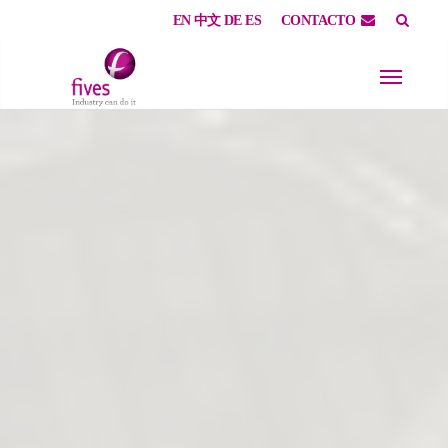
EN
中文
DE
ES
CONTACTO
Skip to main content
Skip to page footer