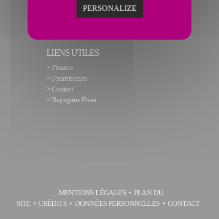
PERSONALIZE
LIENS UTILES
>
Finance
>
Fournisseurs
>
Contact
>
Rejoignez Fives
MENTIONS LÉGALES
PLAN DU
SITE
CRÉDITS
DONNÉES PERSONNELLES
CONTACT