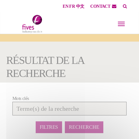
EN
FR
中文
CONTACT
Skip to main content
Skip to page footer
You are here:
RÉSULTAT DE LA
RECHERCHE
Mots clés
Affiner
la
recherche
FILTRES
RECHERCHE