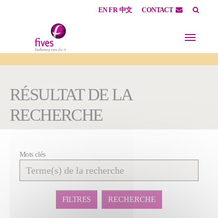
EN
FR
中文
CONTACT
Skip to main content
Skip to page footer
You are here:
RÉSULTAT DE LA
RECHERCHE
Mots clés
Affiner
la
recherche
FILTRES
RECHERCHE