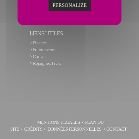
PERSONALIZE
LIENS UTILES
>
Finance
>
Fournisseurs
>
Contact
>
Rejoignez Fives
MENTIONS LÉGALES
PLAN DU
SITE
CRÉDITS
DONNÉES PERSONNELLES
CONTACT