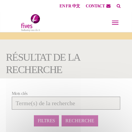
EN
FR
中文
CONTACT
Skip to main content
Skip to page footer
You are here:
RÉSULTAT DE LA
RECHERCHE
Mots clés
Affiner
la
recherche
FILTRES
RECHERCHE