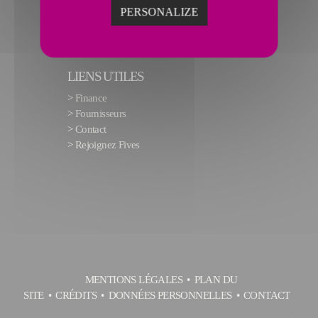
PERSONALIZE
LIENS UTILES
>
Finance
>
Fournisseurs
>
Contact
>
Rejoignez Fives
MENTIONS LÉGALES
PLAN DU
SITE
CRÉDITS
DONNÉES PERSONNELLES
CONTACT