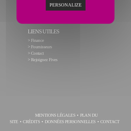
PERSONALIZE
LIENS UTILES
>
Finance
>
Fournisseurs
>
Contact
>
Rejoignez Fives
MENTIONS LÉGALES
PLAN DU
SITE
CRÉDITS
DONNÉES PERSONNELLES
CONTACT