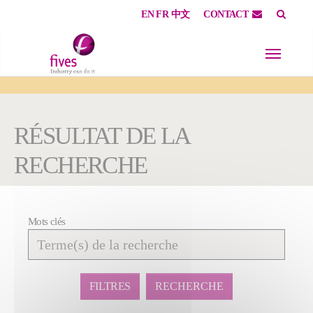
EN
FR
中文
CONTACT
Skip to main content
Skip to page footer
You are here:
RÉSULTAT DE LA
RECHERCHE
Mots clés
Affiner
la
recherche
FILTRES
RECHERCHE