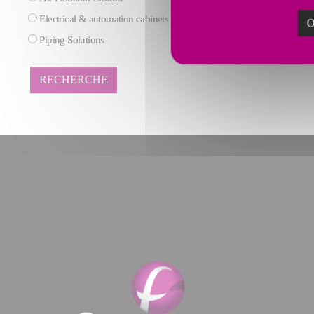
Electrical & automation cabinets
Maintenance
O
Piping Solutions
RECHERCHE