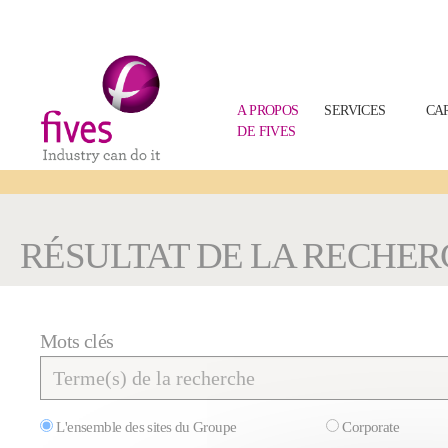
A PROPOS
SERVICES
CA
DE FIVES
Skip to main content
Skip to page footer
You are here:
RÉSULTAT DE LA RECHE
Affiner
Mots clés
la
recherche
L'ensemble des sites du Groupe
Corporate