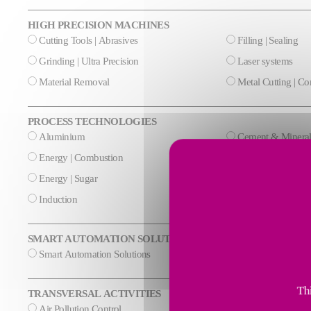
HIGH PRECISION MACHINES
Cutting Tools | Abrasives
Filling | Sealing
Grinding | Ultra Precision
Laser systems
Material Removal
Metal Cutting | C
PROCESS TECHNOLOGIES
Aluminium
Cement & Mineral
Energy | Combustion
Energy | Cryogeni
Energy | Sugar
Glass
Induction
Steel
SMART AUTOMATION SOLUTIONS
Smart Automation Solutions
Thi
TRANSVERSAL ACTIVITIES
Air Pollution Control
AI & Data process