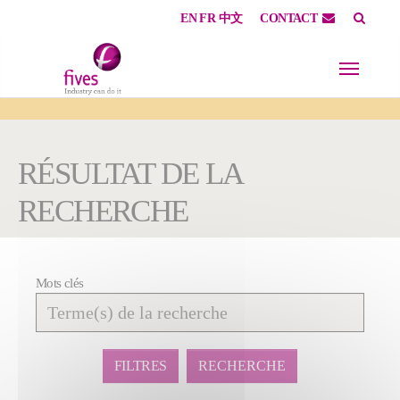
EN
FR
中文
CONTACT
Skip to main content
Skip to page footer
You are here:
RÉSULTAT DE LA
RECHERCHE
Mots clés
Affiner
la
recherche
FILTRES
RECHERCHE