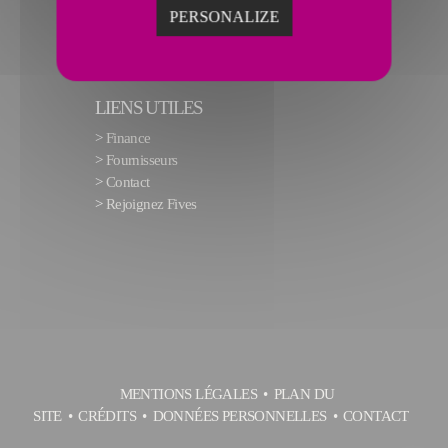
PERSONALIZE
LIENS UTILES
>
Finance
>
Fournisseurs
>
Contact
>
Rejoignez Fives
MENTIONS LÉGALES
PLAN DU
SITE
CRÉDITS
DONNÉES PERSONNELLES
CONTACT