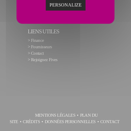
PERSONALIZE
LIENS UTILES
>
Finance
>
Fournisseurs
>
Contact
>
Rejoignez Fives
MENTIONS LÉGALES
PLAN DU
SITE
CRÉDITS
DONNÉES PERSONNELLES
CONTACT