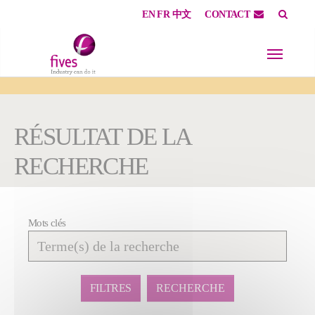
EN
FR
中文
CONTACT
Skip to main content
Skip to page footer
You are here:
RÉSULTAT DE LA
RECHERCHE
Mots clés
Affiner
la
recherche
FILTRES
RECHERCHE