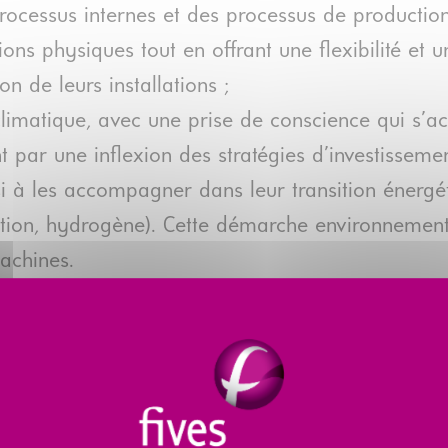
s processus internes et des processus de producti
tions physiques tout en offrant une flexibilité et u
ion de leurs installations ;
climatique, avec une prise de conscience qui s’a
nt par une inflexion des stratégies d’investisseme
si à les accompagner dans leur transition énergé
fication, hydrogène). Cette démarche environneme
achines.
i grâce à une organisation