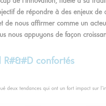
cap de l’innovation, fidèle à sa trad
ectif de répondre à des enjeux de d
 et de nous affirmer comme un acteur
us nous appuyons de façon croissante
il R#&#D confortés
tué deux tendances qui ont un fort impact sur l’i