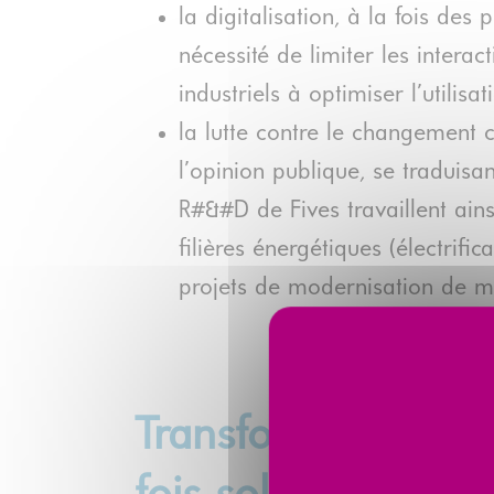
la digitalisation, à la fois de
nécessité de limiter les interac
industriels à optimiser l’utilisat
la lutte contre le changement 
l’opinion publique, se traduisa
R#&#D de Fives travaillent ain
filières énergétiques (électri
projets de modernisation de m
Transformer l’essa