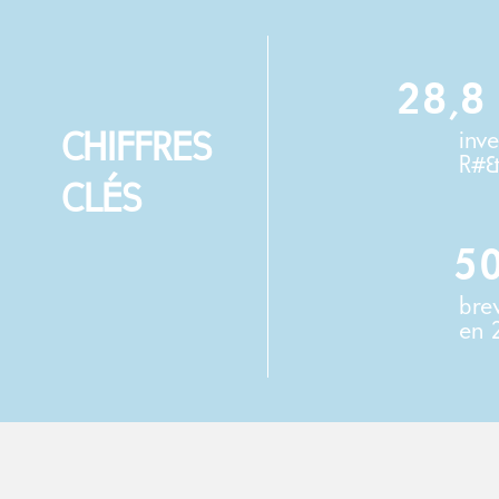
28,8
inv
CHIFFRES
R#
CLÉS
5
bre
en 