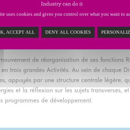
le
site uses cookies and gives you control over what you want to ac
K, ACCEPT ALL
DENY ALL COOKIES
PERSONALI
ouit au sein d’une organisation agile, taillée pour
e et de feuilles de route.
 mouvement de réorganisation de ses fonctions 
s en trois grandes Activités. Au sein de chaque 
, appuyés par une structure centrale légère, qu
rgies et la réflexion sur les sujets transverses, 
s les programmes de développement.