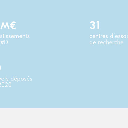
 M€
31
estissements
centres d’essai
&#D
de recherche
0
vets déposés
2020