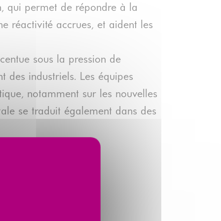
on, qui permet de répondre à la
ne réactivité accrues, et aident les
ccentue sous la pression de
nt des industriels. Les équipes
tique, notamment sur les nouvelles
ntale se traduit également dans des
 à la