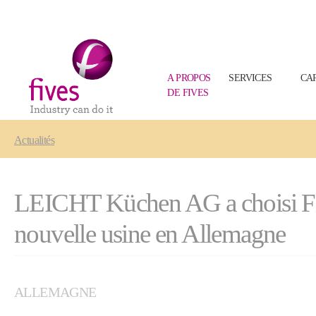
A PROPOS
SERVICES
CA
DE FIVES
Skip to main content
Skip to page footer
You are here:
Actualités
LEICHT Küchen AG a choisi Fives
nouvelle usine en Allemagne
ALLEMAGNE