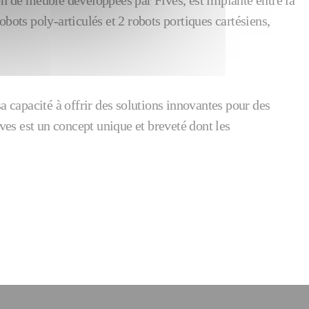
on de meuble développées par Fives, est implanté entre la
ots poly-articulés et 2 robots portiques cartésiens,
 capacité à offrir des solutions innovantes pour des
ives est un concept unique et breveté dont les