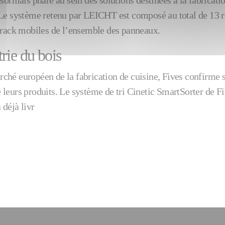
sormais phare au sein des solutions destinées à la fabricati
e système retenu par LEICHT est composé au total de 13 rob
 rack mobiles de l’ensemble des panneaux.
trie du bois
é européen de la fabrication de cuisine, Fives confirme sa
e leurs produits. Le système de tri Cinetic SmartSorter de F
 déjà livr