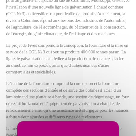
pour augmenter la capacité du site de Columbus, Mississippi, USA avec
l’installation d’une nouvelle ligne de galvanisation à chaud continue
(CGL № 3) et diversifier son portefeuille de produits. Actuellement, la
division Columbus répond aux besoins des industries de l'automobile,
de l'agriculture, de l'électroménager, du bâtiment et de la construction,
de l'énergie, du génie climatique, de l'éclairage et des machines.
Le projet de Fives comprendra la conception, la fourniture et la mise en
service de la CGL № 3 qui pourra produire 400 000 tonnes par an. La
ligne de galvanisation sera dédiée à la production de nuances d'acier
automobile non exposées, ainsi que d'autres nuances d'acier
commerciales et spécialisées.
L'étendue de la fourniture comprend la conception et la fourniture
complète des sections d'entrée et de sortie des bobines d’acier, d'un
laminoir et d'une planeuse à bande, une section de dégraissage, un four
de recuit horizontal et l’équipement de galvanisation à chaud et de
refroidissement, ainsi qu’une assistance métallurgique pour les nuances
à forte valeur ajoutées et différents types de revêtements.
La mise en service de la nouvelle ligne est prévue pour le milieu de
l'année 2020.