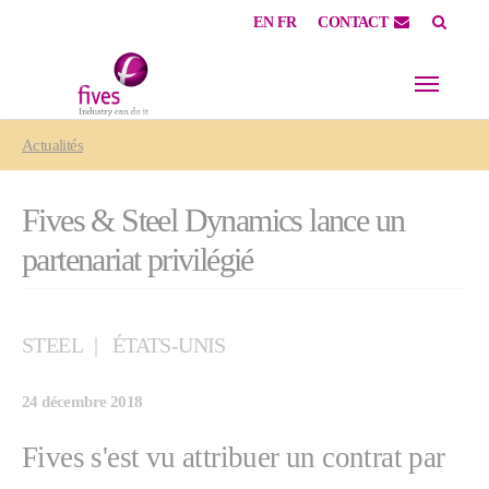
EN
FR
CONTACT
Skip to main content
Skip to page footer
You are here:
Actualités
Fives & Steel Dynamics lance un
partenariat privilégié
STEEL
ÉTATS-UNIS
24 décembre 2018
Fives s'est vu attribuer un contrat par