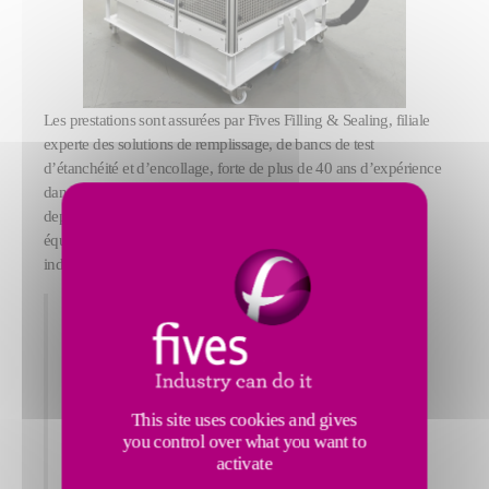
Les prestations sont assurées par Fives Filling & Sealing, filiale
experte des solutions de remplissage, de bancs de test
d’étanchéité et d’encollage, forte de plus de 40 ans d’expérience
dans ces domaines. Fives collabore avec Caterpillar France
depuis de nombreuses années et intervient sur plusieurs
équipements de remplissage, dans une logique de partenariat
industriel durable.
« Ce partenariat illustre notre capacité à
accompagner nos clients sur l’ensemble
du cycle de vie de leurs installations, de
This site uses cookies and gives
la mise en service à l’optimisation
you control over what you want to
continue. » Pierre Emeriau, Directeur
activate