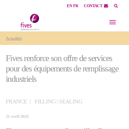
EN
FR
CONTACT
Skip to main content
Skip to page footer
You are here:
Actualités
Fives renforce son offre de services
pour des équipements de remplissage
industriels
FRANCE
FILLING | SEALING
21 avril 2026