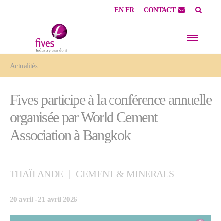
EN
FR
CONTACT
Skip to main content
Skip to page footer
You are here:
Actualités
Fives participe à la conférence annuelle
organisée par World Cement
Association à Bangkok
THAÏLANDE
CEMENT & MINERALS
20 avril - 21 avril 2026