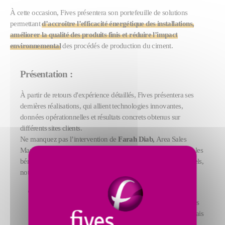
À cette occasion, Fives présentera son portefeuille de solutions
permettant
d’accroître l’efficacité énergétique des installations,
améliorer la qualité des produits finis et réduire l’impact
environnemental
des procédés de production du ciment.
Présentation :
À partir de retours d'expérience détaillés, Fives présentera ses
dernières réalisations, qui allient technologies innovantes,
données opérationnelles et résultats concrets obtenus sur
différents sites clients.
Ne manquez pas l’intervention de
Farah Diab,
Area Sales
Manager, prévue le
21 avril à 14h10
, qui mettra en évidence les
bénéfices concrets de nos solutions sur plusieurs sites industriels,
notamment :
La technologie
FCB Rhodax®
pour le béton de
déconstruction,
permettant une valorisation optimisée des
matériaux recyclés. Installée en Pologne, elle est désormais
déployée en Turquie, au Portugal et à Taïwan.