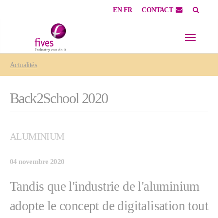
EN
FR
CONTACT
Skip to main content
Skip to page footer
You are here:
Actualités
Back2School 2020
ALUMINIUM
04 novembre 2020
Tandis que l'industrie de l'aluminium
adopte le concept de digitalisation tout