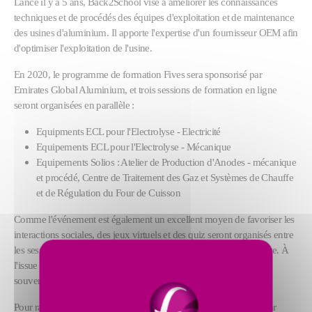
Lancé il y a 5 ans, Back2School vise à améliorer les connaissances
techniques et de procédés des équipes d'exploitation et de maintenance
des usines d'aluminium. Il apporte l'expertise d'un fournisseur OEM afin
d'optimiser l'exploitation de l'usine.
En 2020, le programme de formation Fives sera sponsorisé par
Emirates Global Aluminium, et trois sessions de formation en ligne
seront organisées en parallèle :
Equipments ECL pour l'Electrolyse - Electricité
Equipements ECL pour l'Electrolyse - Mécanique
Equipements Solios : Atelier de Production d'Anodes - mécanique
et procédé, Centre de Traitement des Gaz et Systèmes de Chauffe
et de Régulation du Four de Cuisson
Comme l'événement est également un excellent moyen de favoriser les
interactions sociales, des jeux virtuels et des quiz seront organisés entre
les sessions, ainsi qu'une cérémonie virtuelle d'accueil et de clôture. À
l'issue de la formation, un certificat attestant de la formation et un
souvenir seront envoyés à tous les participants.
Pour rappel, l'édition 2019 de Back2School avait été organisée par