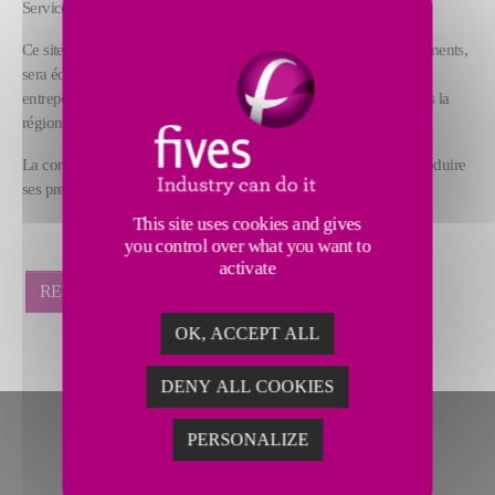
Services.
Ce site comportera une grande zone de remise à neuf des équipements,
sera équipé de machine-outils pour la fabrication, et incluera un
entrepôt sous douane pour le négoce des pièces de rechange dans la
région et de nouveaux bureaux.
La construction a débuté en décembre 2018 et l’atelier devrait produire
ses premières pièces avant la fin de l’année.
This site uses cookies and gives
you control over what you want to
activate
RETOUR
OK, ACCEPT ALL
DENY ALL COOKIES
PERSONALIZE