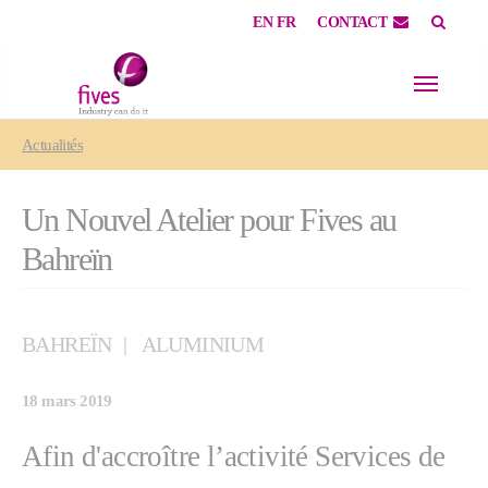
EN
FR
CONTACT
Skip to main content
Skip to page footer
You are here:
Actualités
Un Nouvel Atelier pour Fives au
Bahreïn
BAHREÏN
ALUMINIUM
18 mars 2019
Afin d'accroître l’activité Services de