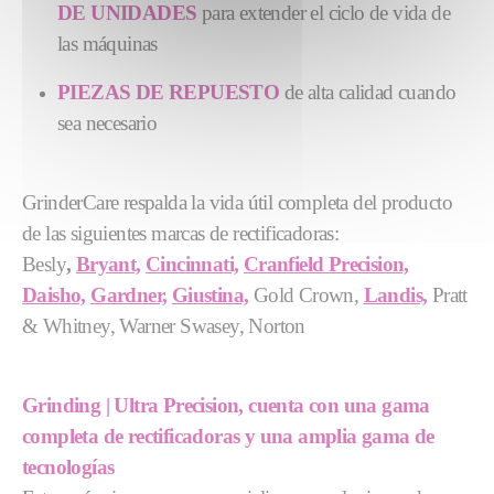
DE UNIDADES
para extender el ciclo de vida de
las máquinas
PIEZAS DE REPUESTO
de alta calidad cuando
sea necesario
GrinderCare respalda la vida útil completa del producto
de las siguientes marcas de rectificadoras:
Besly
,
Bryant,
Cincinnati,
Cranfield Precision,
Daisho,
Gardner,
Giustina,
Gold Crown,
Landis,
Pratt
& Whitney, Warner Swasey, Norton
Grinding | Ultra Precision, cuenta con una gama
completa de rectificadoras y una amplia gama de
tecnologías