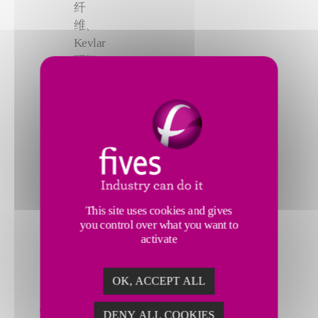
纤
维、
Kevlar
环氧
树
脂、
BMI
双马
来酰
亚
胺、
去高
This site uses cookies and gives
压釜
you control over what you want to
材
activate
料、
干纤
OK, ACCEPT ALL
维
提供安装
DENY ALL COOKIES