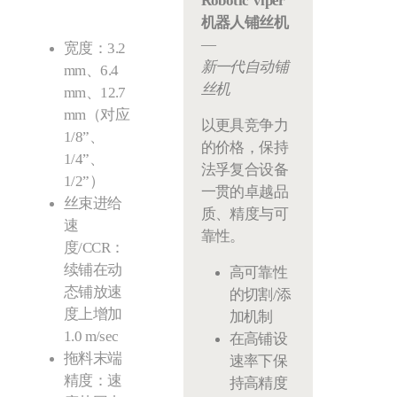
Robotic Viper
机器人铺丝机
—
宽度：3.2
新一代自动铺
mm、6.4
丝机
mm、12.7
mm（对应
以更具竞争力
1/8”、
的价格，保持
1/4”、
法孚复合设备
1/2”）
一贯的卓越品
丝束进给
质、精度与可
速
靠性。
度/CCR：
续铺在动
高可靠性
态铺放速
的切割/添
度上增加
加机制
1.0 m/sec
在高铺设
拖料末端
速率下保
精度：速
持高精度