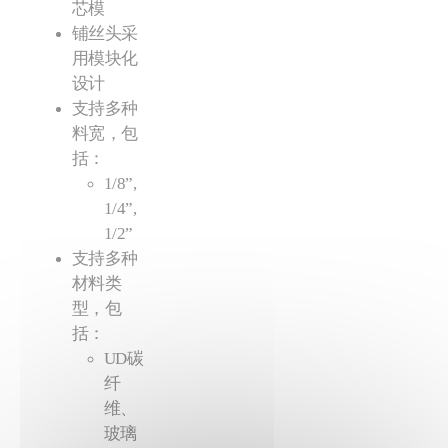
芯模
铺丝头采
用模块化
设计
支持多种
料宽，包
括：
1/8”,
1/4”,
1/2”
支持多种
材料类
型，包
括：
UD碳
纤
维、
玻璃