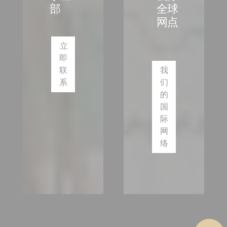
部
全球
网点
立
即
联
我
系
们
的
国
际
网
络