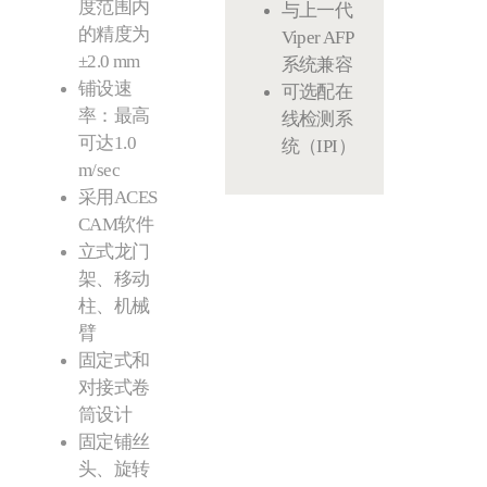
度范围内
与上一代
的精度为
Viper AFP
±2.0 mm
系统兼容
铺设速
可选配在
率：最高
线检测系
可达1.0
统（IPI）
m/sec
采用ACES
CAM软件
立式龙门
架、移动
柱、机械
臂
固定式和
对接式卷
筒设计
固定铺丝
头、旋转