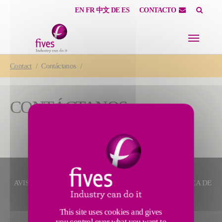
EN
FR
中文
DE
ES
CONTACTO
Skip to main content
Skip to page footer
You are here:
Contact
Contáctanos
CONTÁCTANOS
AVISO LEGAL
MAPA DEL SITIO
CRÉDITOS
POLÍTICA DE
PRIVACIDAD
CONTACTO
This site uses cookies and gives
you control over what you want to