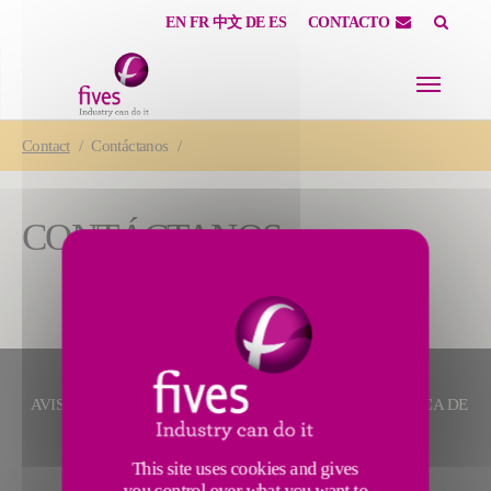
EN
FR
中文
DE
ES
CONTACTO
Skip to main content
Skip to page footer
You are here:
Contact
Contáctanos
CONTÁCTANOS
AVISO LEGAL
MAPA DEL SITIO
CRÉDITOS
POLÍTICA DE
PRIVACIDAD
CONTACTO
This site uses cookies and gives
you control over what you want to