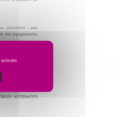
mes d’utilisation de
ves permettant :
une
male des équipements,
 activate
es environnementales
sières et de NOx, et
BLES ALTERNATIFS