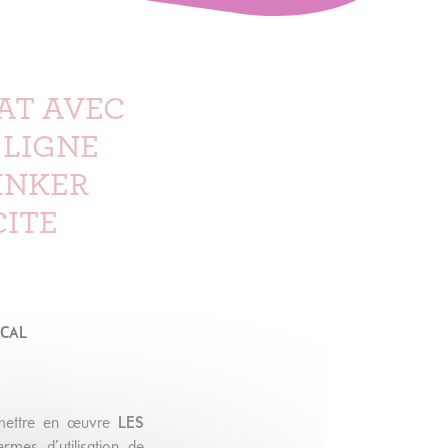
AT AVEC
 LIGNE
INKER
CITE
OCAL
t mettre en œuvre
LES