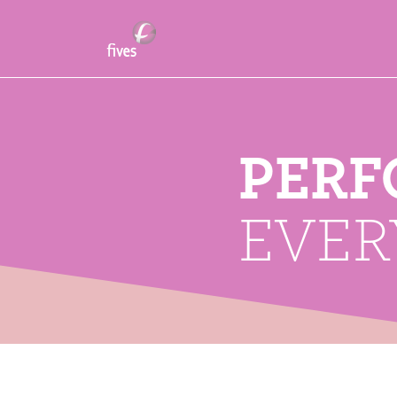
PER
EVE