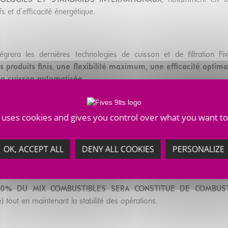
NOLOGIES ET STANDARDS INTERNATIONAUX
, notamment en ter
s et d’efficacité énergétique.
tégrera les dernières technologies de cuisson et de filtration Fi
s produits finis, une flexibilité maximum, une efficacité opti
la cuisson automatisée
.
e uses cookies and gives you control over what you want to
ances techniques, les systèmes de cuisson répondront aux attent
ible consommation calorifique,
faible niveau d’émissions de pous
combustibles alternatifs
.
OK, ACCEPT ALL
DENY ALL COOKIES
PERSONALIZE
70% DU MIX COMBUSTIBLES SERA CONSTITUE DE COMBUSTI
tout en maintenant la stabilité des opérations.