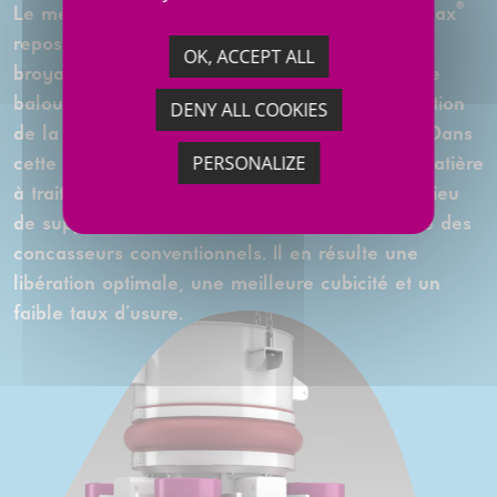
®
Le mécanisme de fonctionnement du FCB Rhodax
repose sur un mouvement relatif chambre de
OK, ACCEPT ALL
broyage/cône entraîné par la rotation de quatre
balourds. Ils provoquent un mouvement de rotation
DENY ALL COOKIES
de la partie extérieure (chambre de broyage). Dans
PERSONALIZE
cette technologie unique, les éléments de la matière
à traiter se compressent les uns les autres au lieu
de supporter un choc, comme dans la majorité des
concasseurs conventionnels. Il en résulte une
libération optimale, une meilleure cubicité et un
faible taux d’usure.