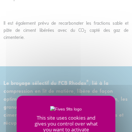
Il est également prévu de recarbonater les fractions sable et
pâte de ciment libérées avec du CO
capté des gaz de
2
cimenterie.
®
Le broyage sélectif du FCB Rhodax
, lié à la
compression en lit de matière, libère de façon
optimale les trois matériaux constituant le béton, les
granulats, le sable (0,125-2 mm) et la pâte de
ciment (0-0,125 mm), qui seront ensuite séparés et
This site uses cookies and
gives you control over what
récupérés.
you want to activate