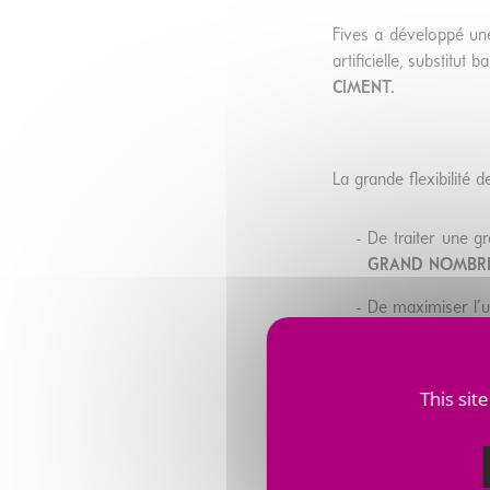
Fives a développé une
artificielle, substitut 
CIMENT.
La grande flexibilité 
De traiter une gr
GRAND NOMBRE
De maximiser l’ut
PLUS BASSE PO
D’optimiser la t
This sit
ENERGETIQUE
d
MEILLEUR CON
Afin d’accompagner se