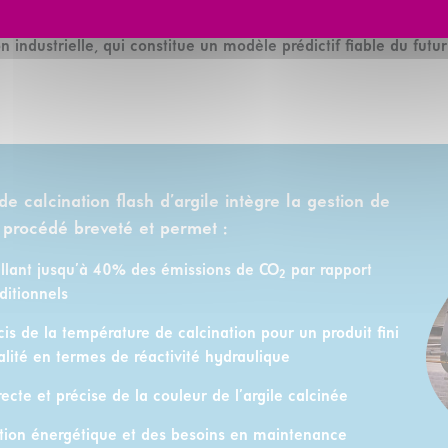
atières. Pour cela,
Fives dispose d’un pilote industriel, répli
on industrielle, qui constitue un modèle prédictif fiable du futu
e calcination flash d’argile intègre la gestion de
 procédé breveté et permet :
allant jusqu’à 40% des émissions de CO
par rapport
2
ditionnels
cis de la température de calcination pour un produit fini
alité en termes de réactivité hydraulique
recte et précise de la couleur de l’argile calcinée
on énergétique et des besoins en maintenance