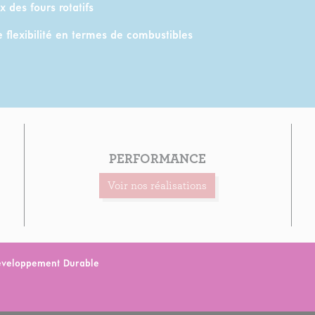
x des fours rotatifs
 flexibilité en termes de combustibles
PERFORMANCE
Voir nos réalisations
Développement Durable