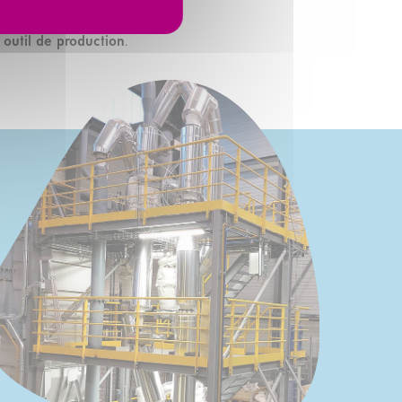
que exacte à moindre
r outil de production
.