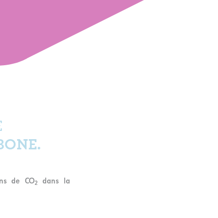
E
BONE.
ons de CO
dans la
2