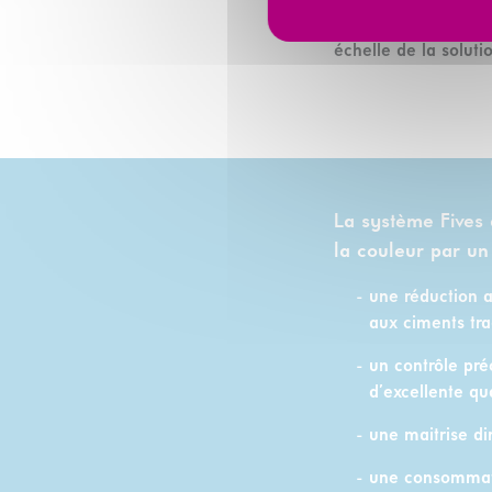
caractérisation des m
échelle de la soluti
La système Fives d
la couleur par un
une réduction 
aux ciments tra
un contrôle pré
d’excellente qu
une maitrise di
une consommati