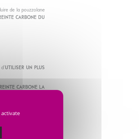
duire de la pouzzolane
PREINTE CARBONE DU
 d’
UTILISER UN PLUS
REINTE CARBONE LA
T LA CONSOMMATION
 activate
tout en garantissant un
s de faisabilité et la