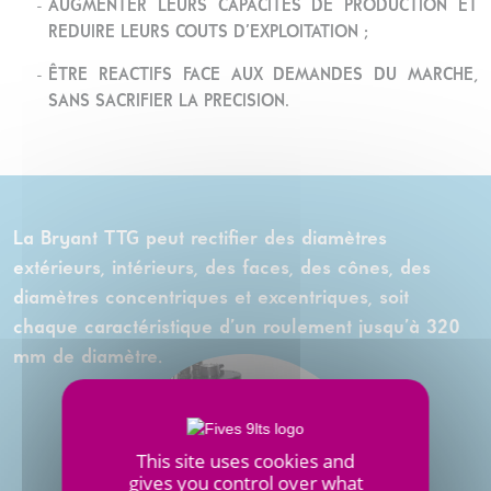
AUGMENTER LEURS CAPACITES DE PRODUCTION ET
REDUIRE LEURS COUTS D’EXPLOITATION ;
ÊTRE REACTIFS FACE AUX DEMANDES DU MARCHE,
SANS SACRIFIER LA PRECISION.
La Bryant TTG peut rectifier des diamètres
extérieurs, intérieurs, des faces, des cônes, des
diamètres concentriques et excentriques, soit
chaque caractéristique d’un roulement jusqu’à 320
mm de diamètre.
This site uses cookies and
gives you control over what