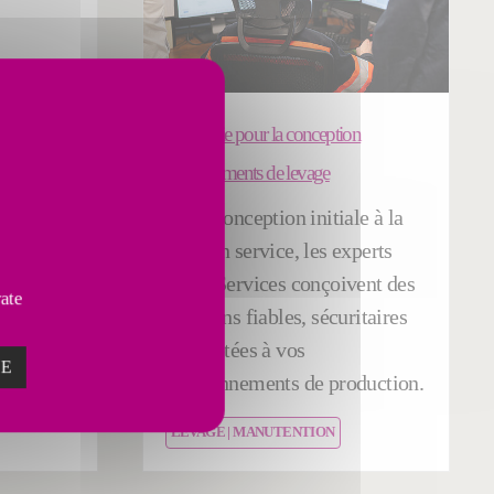
performance
Ingénierie pour la conception
machine
d'équipements de levage
des
De la conception initiale à la
crètes
mise en service, les experts
a qualité
Fives Services conçoivent des
vate
solutions fiables, sécuritaires
et adaptées à vos
ZE
environnements de production.
T IA
LEVAGE | MANUTENTION