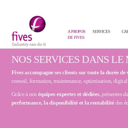
(CURRENT
A PROPOS
SERVICES
CA
DE FIVES
Skip to main content
Skip to page footer
NOS SERVICES DANS LE
Fives accompagne ses clients sur toute la durée de vi
conseil, formation, maintenance, optimisation, digital
Grâce à nos
équipes expertes et dédiées
, présentes d
performance, la disponibilité et la rentabilité
des éq