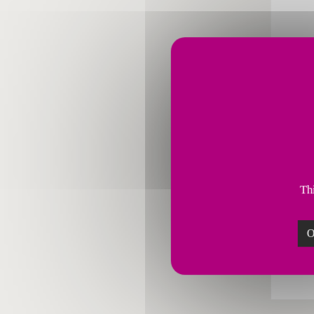
Cybers
CortX
digit
donné
et s’
Thi
infra
SOLU
O