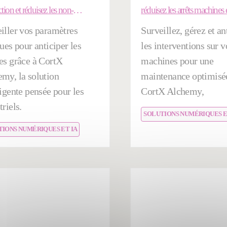
tion et réduisez les non-
réduisez les arrêts machines e
mités
votre production
iller vos paramètres
Surveillez, gérez et an
ques pour anticiper les
les interventions sur v
es grâce à CortX
machines pour une
my, la solution
maintenance optimisé
ligente pensée pour les
CortX Alchemy,
triels.
SOLUTIONS NUMÉRIQUES E
TIONS NUMÉRIQUES ET IA