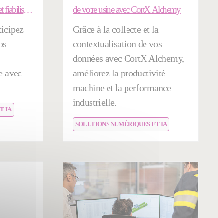
t fiabilisez
de votre usine avec CortX Alchemy
ticipez
Grâce à la collecte et la
os
contextualisation de vos
données avec CortX Alchemy,
e avec
améliorez la productivité
machine et la performance
industrielle.
T IA
SOLUTIONS NUMÉRIQUES ET IA