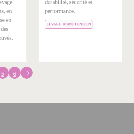
levage
durabilité, sécurité et
ts, en
performance.
se en
LEVAGE | MANUTENTION
 des
ouvés.
5
6