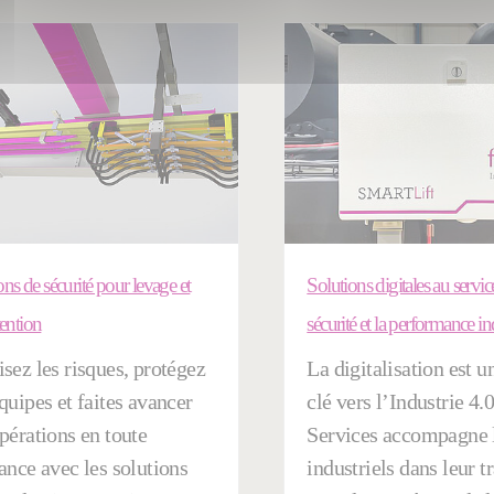
ons de sécurité pour levage et
Solutions digitales au servic
ention
sécurité et la performance ind
sez les risques, protégez
La digitalisation est u
quipes et faites avancer
clé vers l’Industrie 4.
pérations en toute
Services accompagne 
ance avec les solutions
industriels dans leur t