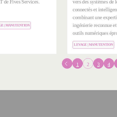
T de Fives Services.
vers des systèmes de 
connectés et intelligen
combinant une experti
ingénierie reconnue et
GE | MANUTENTION
outils numériques épr
LEVAGE | MANUTENTION
1
2
3
4