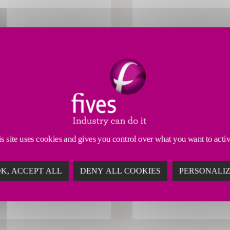
écurité
Fives CortX : expert de la 
industrielle par la donnée 
 Alchemy, une solution
ale qui collecte vos
Fives CortX propose 
es de manière sécurisée
solutions digitales con
intègre selon votre
pour la maintenance, l
s site uses cookies and gives you control over what you want to acti
structure.
et la productivité dans
l'industrie.
TIONS NUMÉRIQUES ET IA
K, ACCEPT ALL
DENY ALL COOKIES
PERSONALI
SOLUTIONS NUMÉRIQUES E