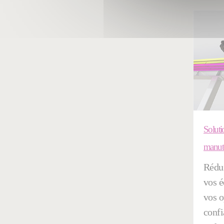
Soluti
manut
Rédui
vos é
vos o
confi