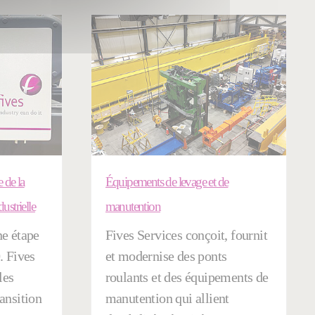
e de la
Équipements de levage et de
ustrielle
manutention
ne étape
Fives Services conçoit, fournit
0. Fives
et modernise des ponts
les
roulants et des équipements de
ransition
manutention qui allient