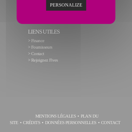
PERSONALIZE
LIENS UTILES
>
Finance
>
Fournisseurs
>
Contact
>
Rejoignez Fives
MENTIONS LÉGALES
PLAN DU
SITE
CRÉDITS
DONNÉES PERSONNELLES
CONTACT