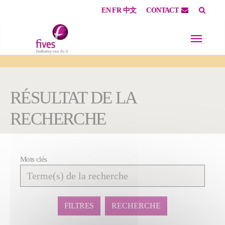
EN
FR
中文
CONTACT
Skip to main content
Skip to page footer
You are here:
RÉSULTAT DE LA
RECHERCHE
Mots clés
Affiner
la
recherche
FILTRES
RECHERCHE