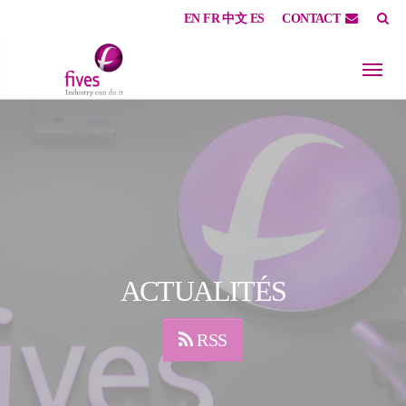
EN
FR
中文
ES
CONTACT
Skip to main content
Skip to page footer
ACTUALITÉS
RSS