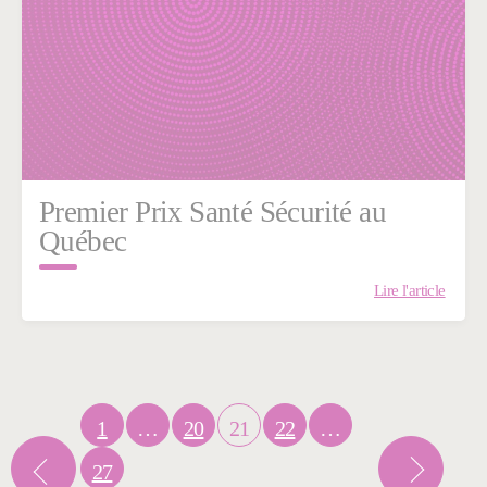
Premier Prix Santé Sécurité au
Québec
Lire l'article
1
…
20
21
22
…
27