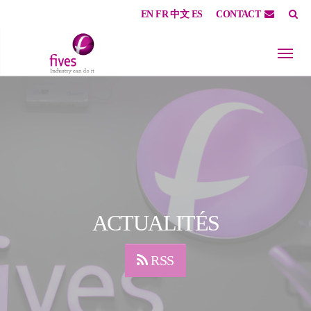
EN
FR
中文
ES
CONTACT
Skip to main content
Skip to page footer
ACTUALITÉS
RSS