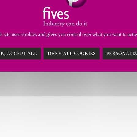
律声明
网站导航
图片版权
隐私政策
联系
s site uses cookies and gives you control over what you want to acti
K, ACCEPT ALL
DENY ALL COOKIES
PERSONALI